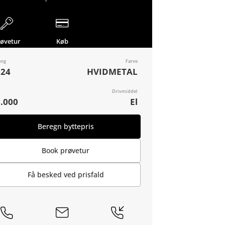
røvetur
Køb
ang
Farve
024
HVIDMETAL
Drivmiddel
.000
El
Beregn byttepris
Book prøvetur
Få besked ved prisfald