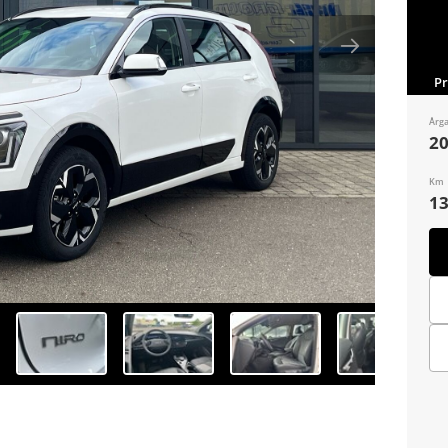
P
Årg
2
Km
13