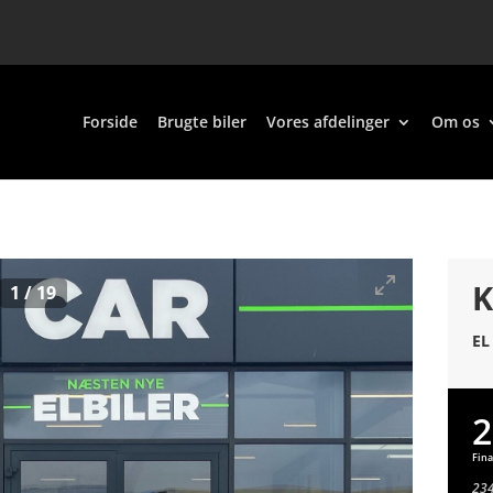
Forside
Brugte biler
Vores afdelinger
Om os
K
1
/
19
EL
2
Fina
234