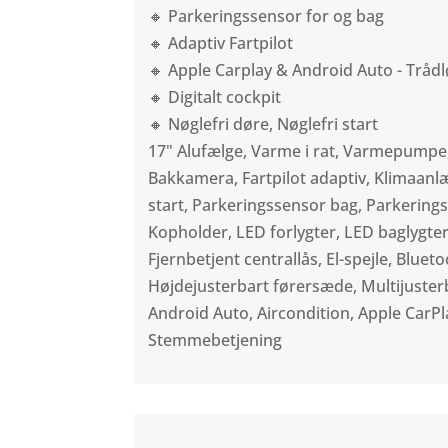
🔸 Parkeringssensor for og bag
🔸 Adaptiv Fartpilot
🔸 Apple Carplay & Android Auto - Trådl
🔸 Digitalt cockpit
🔸 Nøglefri døre, Nøglefri start
17" Alufælge, Varme i rat, Varmepumpe
Bakkamera, Fartpilot adaptiv, Klimaanlæ
start, Parkeringssensor bag, Parkerings
Kopholder, LED forlygter, LED baglygte
Fjernbetjent centrallås, El-spejle, Bluet
Højdejusterbart førersæde, Multijusterb
Android Auto, Aircondition, Apple CarPla
Stemmebetjening