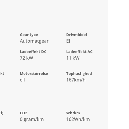
e
Gear type
Drivmiddel
Automatgear
El
Ladeeffekt DC
Ladeeffekt AC
72 kW
11 kW
ekt
Motorstørrelse
Tophastighed
ell
167km/h
l)
CO2
Wh/km
0 gram/km
162Wh/km