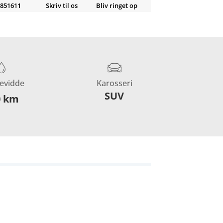
851611
Skriv til os
Bliv ringet op
evidde
Karosseri
SUV
0 km