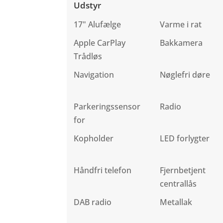
Udstyr
17" Alufælge
Varme i rat
Apple CarPlay
Bakkamera
Trådløs
Navigation
Nøglefri døre
Parkeringssensor
Radio
for
Kopholder
LED forlygter
Håndfri telefon
Fjernbetjent
centrallås
DAB radio
Metallak