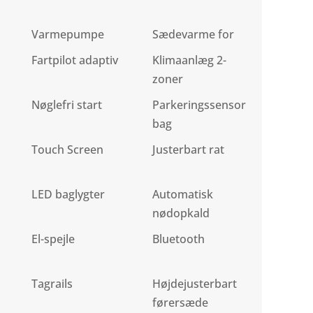
Varmepumpe
Sædevarme for
Fartpilot adaptiv
Klimaanlæg 2-
zoner
Nøglefri start
Parkeringssensor
bag
Touch Screen
Justerbart rat
LED baglygter
Automatisk
nødopkald
El-spejle
Bluetooth
Tagrails
Højdejusterbart
førersæde