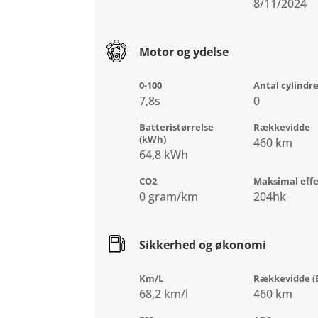
8/11/2024
Motor og ydelse
0-100
Antal cylindr
7,8s
0
Batteristørrelse
Rækkevidde
(kWh)
460 km
64,8 kWh
CO2
Maksimal eff
0 gram/km
204hk
Sikkerhed og økonomi
Km/L
Rækkevidde (E
68,2 km/l
460 km