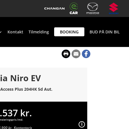
Kontakt
Tilmelding
BOOKING
BUD PÅ DIN BIL
ia Niro EV
 Access Plus 204HK 5d Aut.
.537 kr.
nsieringspris /md.
.900 kr.
Kontantpris