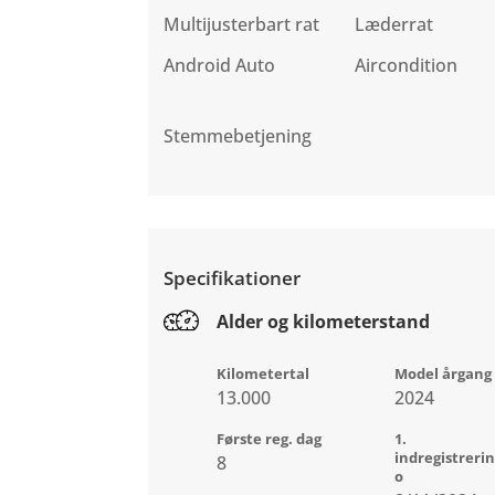
Multijusterbart rat
Læderrat
Android Auto
Aircondition
Stemmebetjening
Specifikationer
Alder og kilometerstand
Kilometertal
Model årgang
13.000
2024
Første reg. dag
1.
indregistreri
8
o