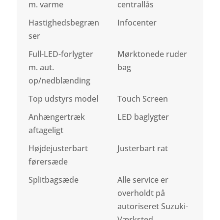
m. varme
centrallås
Hastighedsbegræn
Infocenter
ser
Full-LED-forlygter
Mørktonede ruder
m. aut.
bag
op/nedblænding
Top udstyrs model
Touch Screen
Anhængertræk
LED baglygter
aftageligt
Højdejusterbart
Justerbart rat
førersæde
Splitbagsæde
Alle service er
overholdt på
autoriseret Suzuki-
Værksted