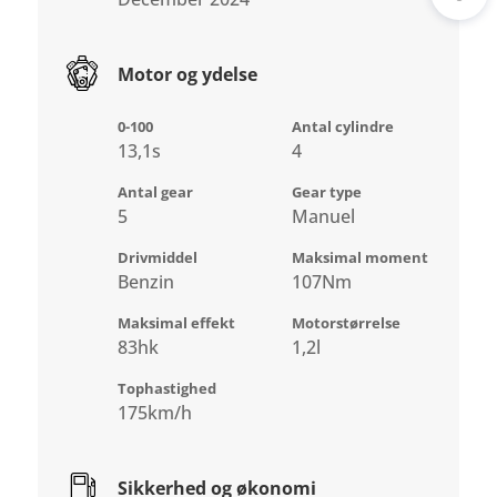
Akti
Motor og ydelse
0-100
Antal cylindre
13,1s
4
Antal gear
Gear type
5
Manuel
Drivmiddel
Maksimal moment
Benzin
107Nm
Maksimal effekt
Motorstørrelse
83hk
1,2l
Tophastighed
175km/h
Sikkerhed og økonomi