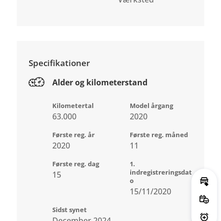
Specifikationer
Alder og kilometerstand
Kilometertal
Model årgang
63.000
2020
Første reg. år
Første reg. måned
2020
11
Første reg. dag
1.
indregistreringsdat
15
o
Bere
15/11/2020
Book
Sidst synet
December 2024