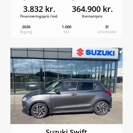
3.832 kr.
364.900 kr.
Finansieringspris /md.
Kontantpris
2026
1.000
El
Årgang
KM
Drivmiddel
Suzuki Swift