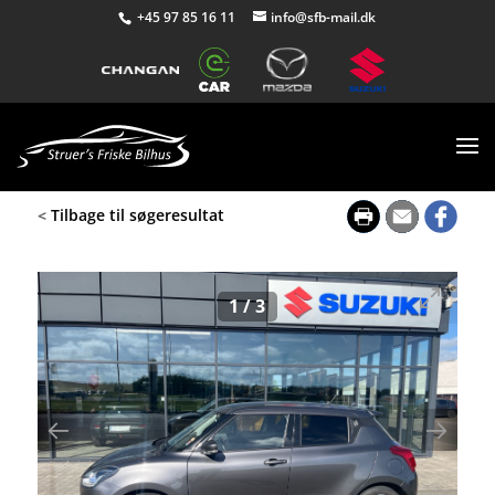
+45 97 85 16 11
info@sfb-mail.dk
<
Tilbage til søgeresultat
1
/
3