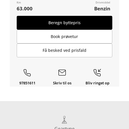
Km
Drivmiddel
63.000
Benzin
Beregn byttepris
Book prøvetur
Få besked ved prisfald
97851611
Skriv til os
Bliv ringet op
Geartype