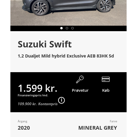
Suzuki Swift
1,2 Dualjet Mild hybrid Exclusive AEB 83HK 5d
1.599 kr.
Prøvetur
Køb
Finansieringspris /md.
109.900 kr.
Kontantpris
Årgang
Farve
2020
MINERAL GREY