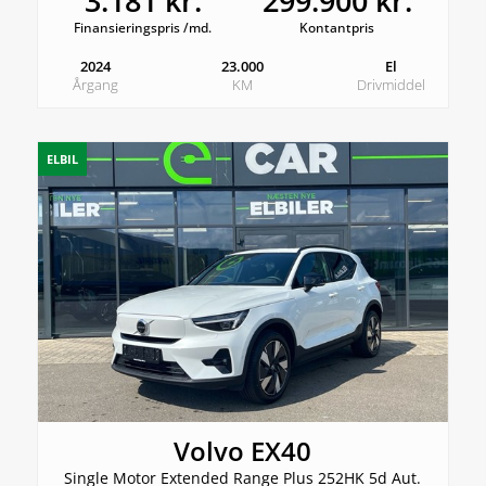
3.181 kr.
299.900 kr.
Finansieringspris /md.
Kontantpris
2024
23.000
El
Årgang
KM
Drivmiddel
ELBIL
Volvo EX40
Single Motor Extended Range Plus 252HK 5d Aut.