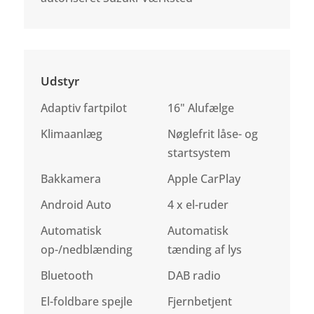
Udstyr
Adaptiv fartpilot
16" Alufælge
Klimaanlæg
Nøglefrit låse- og
startsystem
Bakkamera
Apple CarPlay
Android Auto
4 x el-ruder
Automatisk
Automatisk
op-/nedblænding
tænding af lys
Bluetooth
DAB radio
El-foldbare spejle
Fjernbetjent