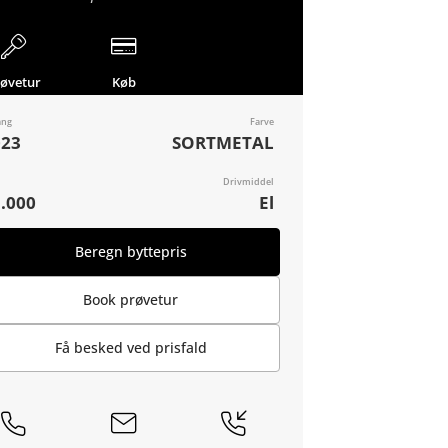
røvetur
Køb
ang
Farve
023
SORTMETAL
Drivmiddel
.000
El
Beregn byttepris
Book prøvetur
Få besked ved prisfald