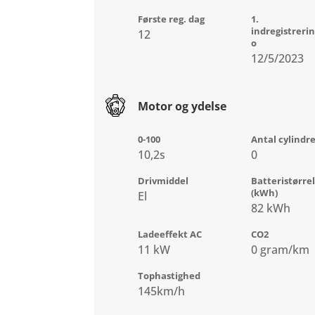
Første reg. dag
1.
indregistreri
12
o
12/5/2023
Motor og ydelse
0-100
Antal cylindr
10,2s
0
Drivmiddel
Batteristørre
(kWh)
El
82 kWh
Ladeeffekt AC
CO2
11 kW
0 gram/km
Tophastighed
145km/h