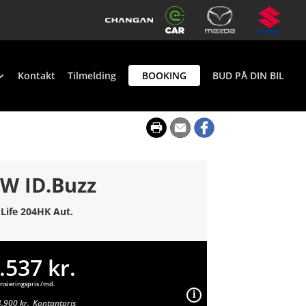
Kontakt
Tilmelding
BOOKING
BUD PÅ DIN BIL
W ID.Buzz
 Life 204HK Aut.
.537 kr.
nsieringspris /md.
.900 kr.
Kontantpris