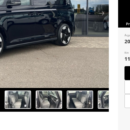
P
Årg
2
Km
11