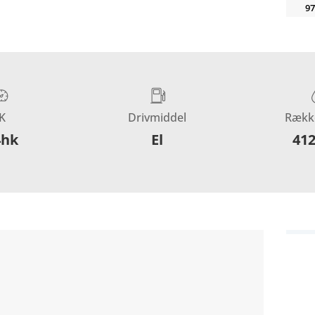
97
K
Drivmiddel
Rækk
4hk
El
41