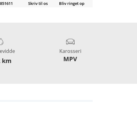
851611
Skriv til os
Bliv ringet op
evidde
Karosseri
MPV
2 km