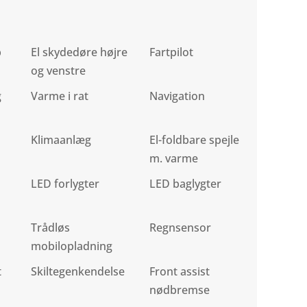
p
El skydedøre højre
Fartpilot
og venstre
g
Varme i rat
Navigation
Klimaanlæg
El-foldbare spejle
m. varme
LED forlygter
LED baglygter
Trådløs
Regnsensor
mobilopladning
t
Skiltegenkendelse
Front assist
nødbremse