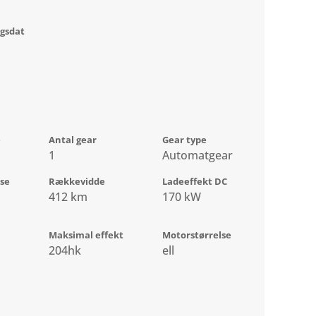
ngsdat
e
Antal gear
Gear type
1
Automatgear
lse
Rækkevidde
Ladeeffekt DC
412 km
170 kW
Maksimal effekt
Motorstørrelse
204hk
ell