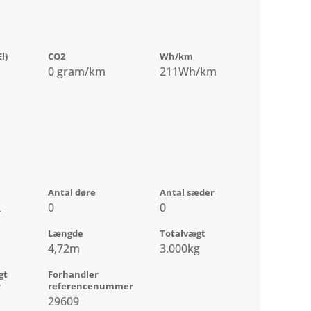
l)
CO2
Wh/km
0 gram/km
211Wh/km
Antal døre
Antal sæder
L
0
0
Længde
Totalvægt
4,72m
3.000kg
gt
Forhandler
r
referencenummer
29609