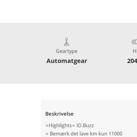
Geartype
H
Automatgear
20
Beskrivelse
⭐Highlights⭐ ID.Buzz
⭐ Bemærk det lave km kun 11000