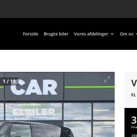
Forside
Brugte biler
Vores afdelinger
Om os
V
1
/
19
EL
3
Fina
344