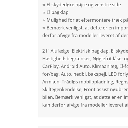
⭐ El skydedøre højre og venstre side
⭐ El bagklap
⭐ Mulighed for at eftermontere træk p
⭐ Bemærk venligst, at dette er en import
derfor afvige fra modeller leveret af d
21" Alufælge, Elektrisk bagklap, El skyde
Hastighedsbegrænser, Nøglefrit låse- og
CarPlay, Android Auto, Klimaanlæg, El-
for/bag, Auto. nedbl. bakspejl, LED for
Armlæn, Trådløs mobilopladning, Regns
Skiltegenkendelse, Front assist nødbre
bilen, Bemærk venligst, at dette er en i
kan derfor afvige fra modeller leveret 