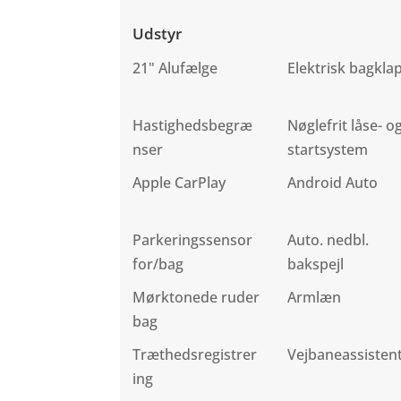
Udstyr
21" Alufælge
Elektrisk bagkla
Hastighedsbegræ
Nøglefrit låse- o
nser
startsystem
Apple CarPlay
Android Auto
Parkeringssensor
Auto. nedbl.
for/bag
bakspejl
Mørktonede ruder
Armlæn
bag
Træthedsregistrer
Vejbaneassisten
ing