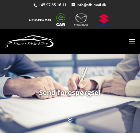
+45 97 85 16 11
info@sfb-mail.dk
Send forespørgsel
7