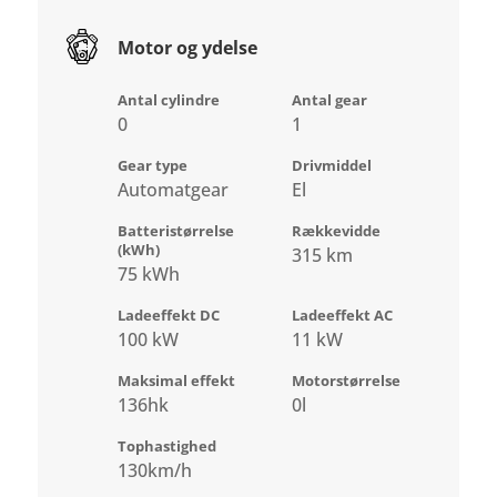
Motor og ydelse
Antal cylindre
Antal gear
0
1
Gear type
Drivmiddel
Automatgear
El
Batteristørrelse
Rækkevidde
(kWh)
315 km
75 kWh
Ladeeffekt DC
Ladeeffekt AC
100 kW
11 kW
Maksimal effekt
Motorstørrelse
136hk
0l
Tophastighed
130km/h