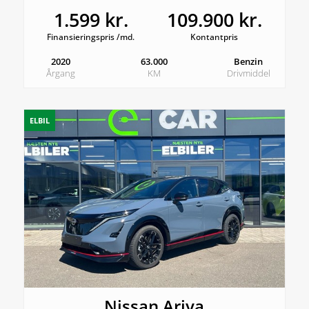
1.599 kr.
109.900 kr.
Finansieringspris /md.
Kontantpris
2020
63.000
Benzin
Årgang
KM
Drivmiddel
ELBIL
Nissan Ariya