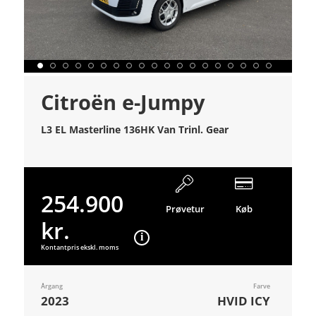
Citroën e-Jumpy
L3 EL Masterline 136HK Van Trinl. Gear
254.900
Prøvetur
Køb
kr.
Kontantpris ekskl. moms
Årgang
Farve
2023
HVID ICY