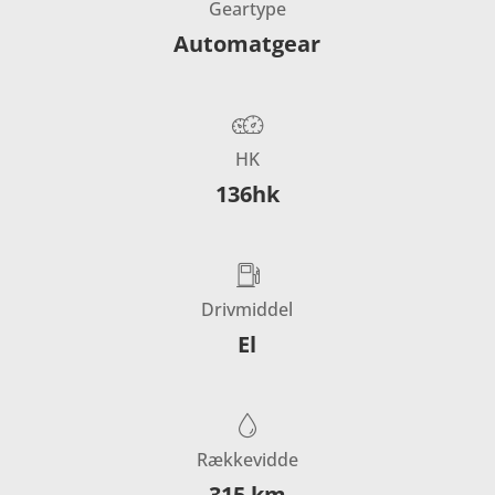
Geartype
Automatgear
HK
136hk
Drivmiddel
El
Rækkevidde
315 km