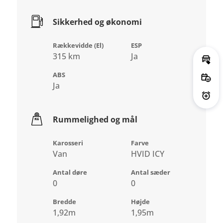
Sikkerhed og økonomi
Rækkevidde (El)
ESP
315 km
Ja
Bere
ABS
Book
Ja
Akti
Rummelighed og mål
Karosseri
Farve
Van
HVID ICY
Antal døre
Antal sæder
0
0
Bredde
Højde
1,92m
1,95m