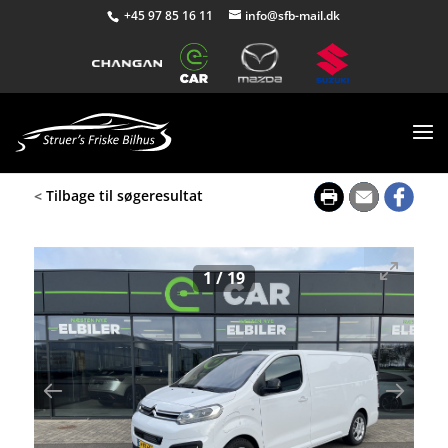
+45 97 85 16 11
info@sfb-mail.dk
<
Tilbage til søgeresultat
1
/
19