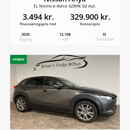
EL Nismo e-4orce 429HK 5d Aut.
3.494 kr.
329.900 kr.
Finansieringspris /md.
Kontantpris
2025
12.108
El
Årgang
KM
Drivmiddel
HYBRID