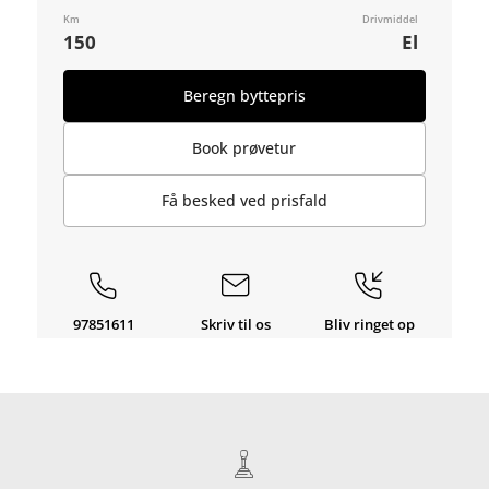
Km
Drivmiddel
150
El
Beregn byttepris
Book prøvetur
Få besked ved prisfald
97851611
Skriv til os
Bliv ringet op