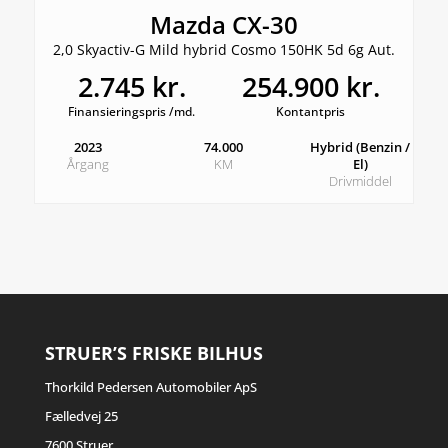
Mazda CX-30
2,0 Skyactiv-G Mild hybrid Cosmo 150HK 5d 6g Aut.
2.745 kr.
254.900 kr.
Finansieringspris /md.
Kontantpris
2023
74.000
Hybrid (Benzin /
Årgang
KM
El)
Drivmiddel
STRUER’S FRISKE BILHUS
Thorkild Pedersen Automobiler ApS
Fælledvej 25
7600 Struer