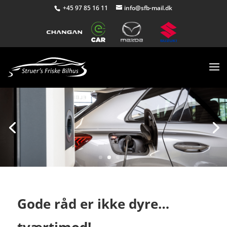
+45 97 85 16 11
info@sfb-mail.dk
Gode råd er ikke dyre…
tværtimod!